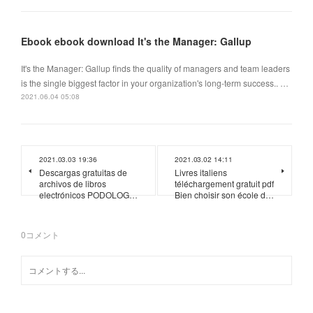
Ebook ebook download It's the Manager: Gallup
It's the Manager: Gallup finds the quality of managers and team leaders
is the single biggest factor in your organization's long-term success.. …
2021.06.04 05:08
2021.03.03 19:36
2021.03.02 14:11
Descargas gratuitas de
Livres italiens
archivos de libros
téléchargement gratuit pdf
electrónicos PODOLOG…
Bien choisir son école d…
0
コメント